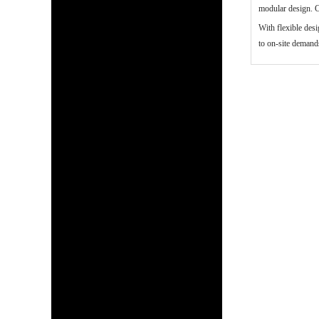
modular design. Co
With flexible des
to on-site deman