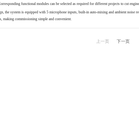
rresponding functional modules can be selected as required for different projects to cut engine
ign, the system is equipped with 5 microphone inputs, built-in auto-mixing and ambient noise r
ds, making commissioning simple and convenient.
上一页
下一页