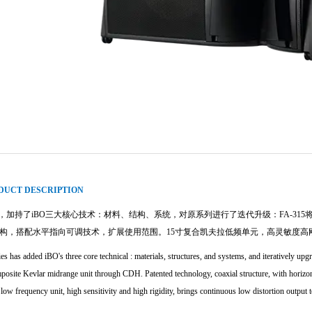
DUCT DESCRIPTION
列，加持了iBO三大核心技术：材料、结构、系统，对原系列进行了迭代升级：FA-31
构，搭配水平指向可调技术，扩展使用范围。15寸复合凯夫拉低频单元，高灵敏度高
 has added iBO's three core technical : materials, structures, and systems, and iteratively up
posite Kevlar midrange unit through CDH. Patented technology, coaxial structure, with horizont
ow frequency unit, high sensitivity and high rigidity, brings continuous low distortion output 