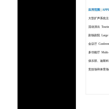
应用范围 | APP
大型扩声系统主扩 FOH 
流动演出 Tourin
剧场剧院 Large th
会议厅 Conferenc
多功能厅 Multi-fun
俱乐部、迪斯科 Live
竞技场和体育场馆 Ar